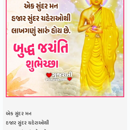
એક સુંદર મન
હજાર સુંદર ચહેરાઓથી