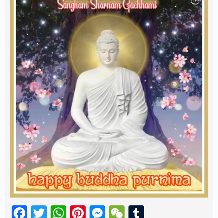
Facebook
Twitter
WhatsApp
Pinterest
Messenger
WeChat
Tumblr