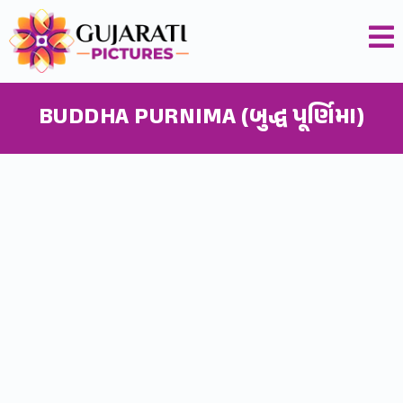
BUDDHA PURNIMA (બુદ્ધ પૂર્ણિમા)