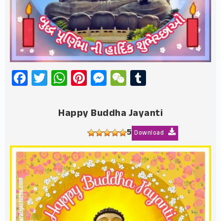
Facebook
Twitter
WhatsApp
Pinterest
Messenger
WeChat
Tumblr
Happy Buddha Jayanti
5
Download