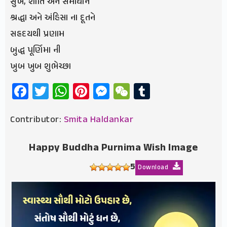
સુખ, શાંતિ અને સમાધાન
શ્રદ્ધા અને અંહિસા ના દૂતને
સહ્રદયથી પ્રણામ
બુદ્ધ પૂર્ણિમા ની
ખુબ ખુબ શુભેચ્છા
Facebook
Twitter
WhatsApp
Pinterest
Messenger
WeChat
Tumblr
Contributor:
Smita Haldankar
Happy Buddha Purnima Wish Image
5
Download