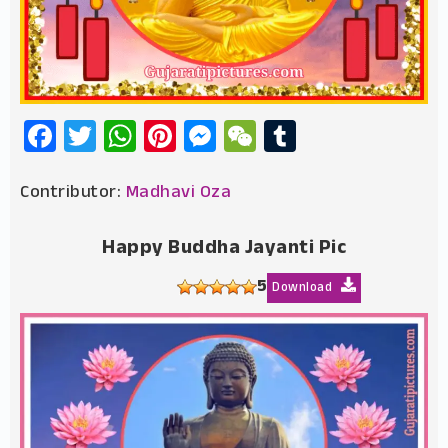
Facebook
Twitter
WhatsApp
Pinterest
Messenger
WeChat
Tumblr
Contributor:
Madhavi Oza
Happy Buddha Jayanti Pic
5
Download