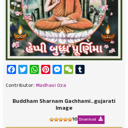
Facebook
Twitter
WhatsApp
Pinterest
Messenger
WeChat
Tumblr
Contributor:
Madhavi Oza
Buddham Sharnam Gachhami..gujarati
Image
10
Download