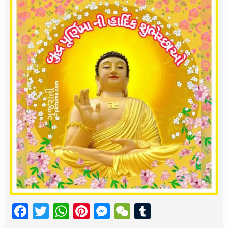
Facebook
Twitter
WhatsApp
Pinterest
Messenger
WeChat
Tumblr