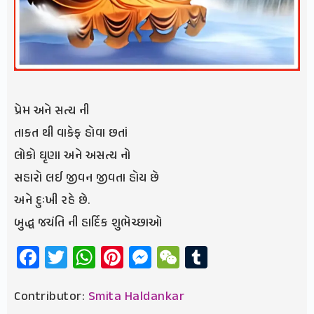
પ્રેમ અને સત્ય ની
તાકત થી વાકેફ હોવા છતાં
લોકો ઘૃણા અને અસત્ય નો
સહારો લઈ જીવન જીવતા હોય છે
અને દુઃખી રહે છે.
બુદ્ધ જચંતિ ની હાર્દિક શુભેચ્છાઓ
Facebook
Twitter
WhatsApp
Pinterest
Messenger
WeChat
Tumblr
Contributor:
Smita Haldankar