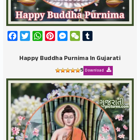
Facebook
Twitter
WhatsApp
Pinterest
Messenger
WeChat
Tumblr
Happy Buddha Purnima In Gujarati
5
Download