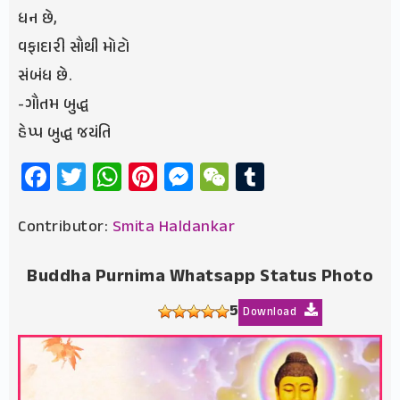
ધન છે,
વફાદારી સૌથી મોટો
સંબંધ છે.
-ગૌતમ બુદ્ધ
હેપ્પ બુદ્ધ જયંતિ
Facebook
Twitter
WhatsApp
Pinterest
Messenger
WeChat
Tumblr
Contributor:
Smita Haldankar
Buddha Purnima Whatsapp Status Photo
5
Download