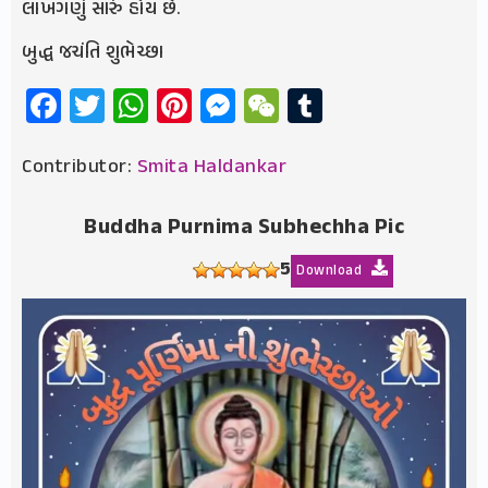
લાખગણું સારું હોય છે.
બુદ્ધ જચંતિ શુભેચ્છા
Facebook
Twitter
WhatsApp
Pinterest
Messenger
WeChat
Tumblr
Contributor:
Smita Haldankar
Buddha Purnima Subhechha Pic
5
Download