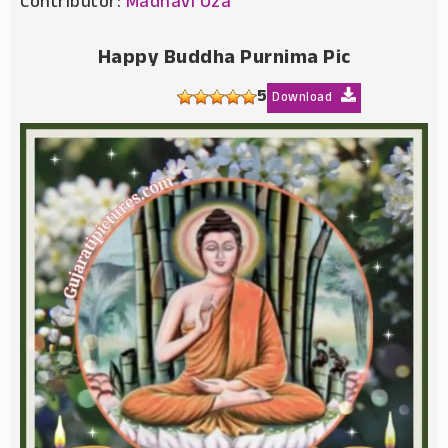
Contributor:
Madhavi Oza
Happy Buddha Purnima Pic
5
Download