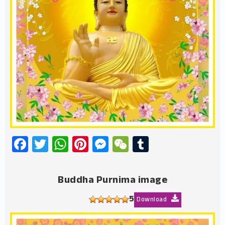
Facebook
Twitter
WhatsApp
Pinterest
Messenger
WeChat
Tumblr
Buddha Purnima image
5
Download