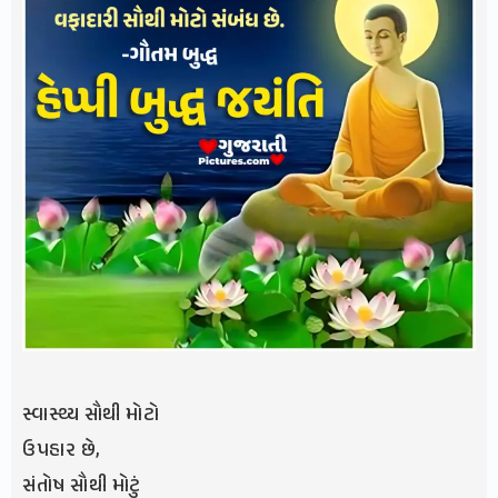
સ્વાસ્થ્ય સૌથી મોટો
ઉપહાર છે,
સંતોષ સૌથી મોટું