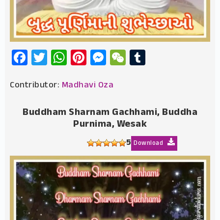
Facebook
Twitter
WhatsApp
Pinterest
Messenger
WeChat
Tumblr
Contributor:
Madhavi Oza
Buddham Sharnam Gachhami, Buddha
Purnima, Wesak
5
Download