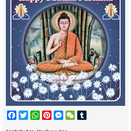
Facebook
Twitter
WhatsApp
Pinterest
Messenger
WeChat
Tumblr