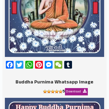
Facebook
Twitter
WhatsApp
Pinterest
Messenger
WeChat
Tumblr
Buddha Purnima Whatsapp Image
5
Download