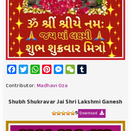
Facebook
Twitter
WhatsApp
Pinterest
Messenger
WeChat
Tumblr
Contributor:
Madhavi Oza
Shubh Shukravar Jai Shri Lakshmi Ganesh
5
Download