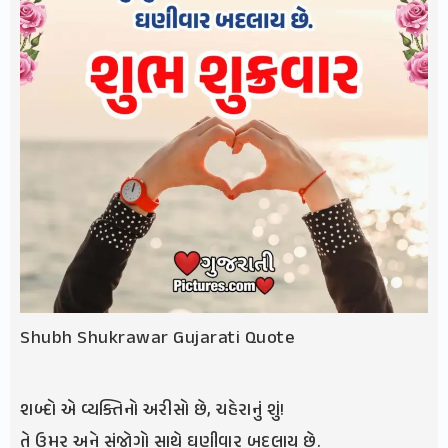
Shubh Shukrawar Gujarati Quote
શબ્દો એ વ્યક્તિનો અરીસો છે, ચહેરાનું શું!
તે ઉમર અને સંજોગો સાથે ઘણીવાર બદલાય છે.