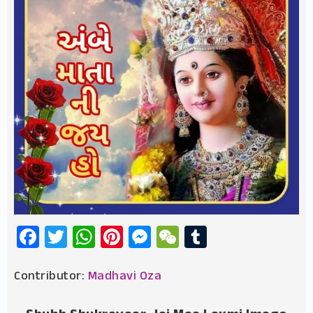
Facebook
Twitter
WhatsApp
Pinterest
Messenger
WeChat
Tumblr
Contributor:
Madhavi Oza