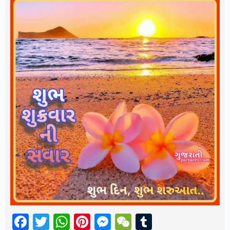
Facebook
Twitter
WhatsApp
Pinterest
Messenger
WeChat
Tumblr