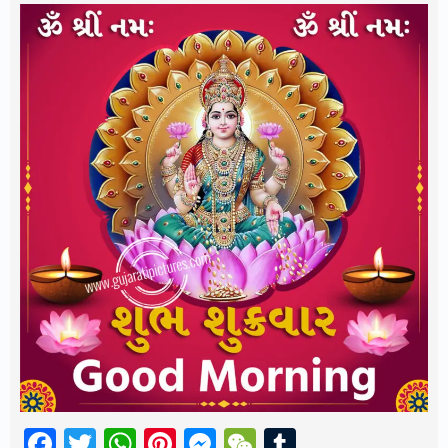
Facebook
Twitter
WhatsApp
Pinterest
Messenger
WeChat
Tumblr