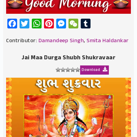
Facebook
Twitter
WhatsApp
Pinterest
Messenger
WeChat
Tumblr
Contributor:
Damandeep Singh
,
Smita Haldankar
Jai Maa Durga Shubh Shukravaar
Download