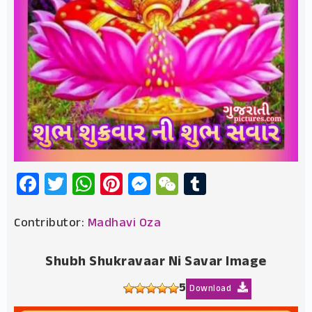
Facebook
Twitter
WhatsApp
Pinterest
Messenger
WeChat
Tumblr
Contributor:
Madhavi Oza
Shubh Shukravaar Ni Savar Image
5
Download