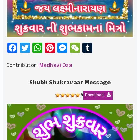
Facebook
Twitter
WhatsApp
Pinterest
Messenger
WeChat
Tumblr
Contributor:
Madhavi Oza
Shubh Shukravaar Message
5
Download