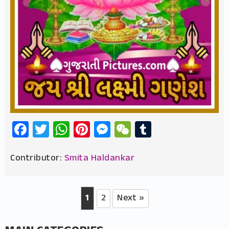
Facebook
Twitter
WhatsApp
Pinterest
Messenger
WeChat
Tumblr
Contributor:
Smita Haldankar
1
2
Next »