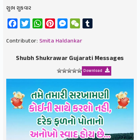
શુભ શુક્રવાર
Facebook
Twitter
WhatsApp
Pinterest
Messenger
WeChat
Tumblr
Contributor:
Smita Haldankar
Shubh Shukrawar Gujarati Messages
Download