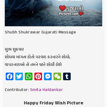
Shubh Shukrawar Gujarati Message
શુભ શુક્રવાર
શોધવા માંગતા હોતો પરવાહ કરનારને શોધો,
વાપરનારાઓ તો તમને જાતે શોધી લેશે
Facebook
Twitter
WhatsApp
Pinterest
Messenger
WeChat
Tumblr
Contributor:
Smita Haldankar
Happy Friday Wish Picture