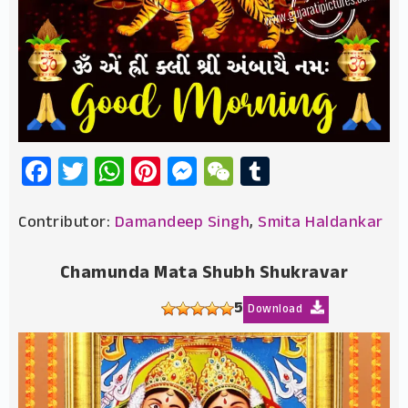
Facebook
Twitter
WhatsApp
Pinterest
Messenger
WeChat
Tumblr
Contributor:
Damandeep Singh
,
Smita Haldankar
Chamunda Mata Shubh Shukravar
5
Download