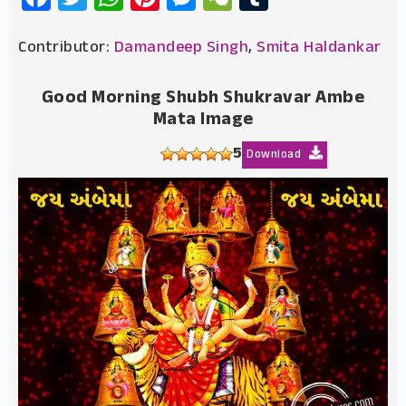
Contributor:
Damandeep Singh
,
Smita Haldankar
Good Morning Shubh Shukravar Ambe
Mata Image
5
Download