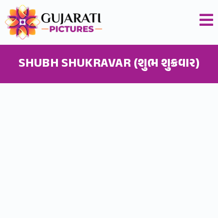
SHUBH SHUKRAVAR (શુભ શુક્રવાર)