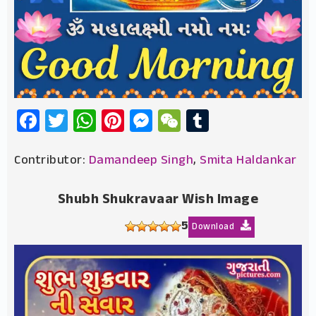
Facebook
Twitter
WhatsApp
Pinterest
Messenger
WeChat
Tumblr
Contributor:
Damandeep Singh
,
Smita Haldankar
Shubh Shukravaar Wish Image
5
Download