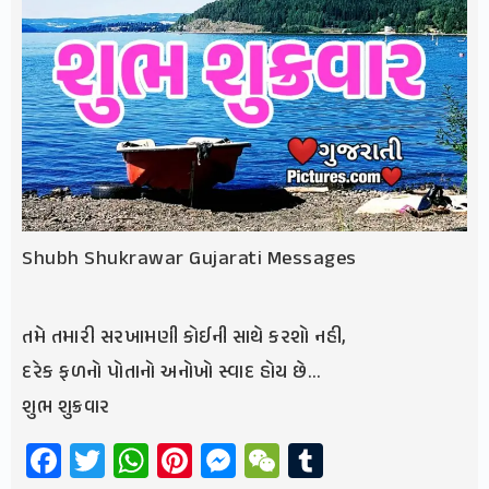
Shubh Shukrawar Gujarati Messages
તમે તમારી સરખામણી કોઈની સાથે કરશો નહી,
દરેક ફળનો પોતાનો અનોખો સ્વાદ હોય છે…
શુભ શુક્રવાર
Facebook
Twitter
WhatsApp
Pinterest
Messenger
WeChat
Tumblr