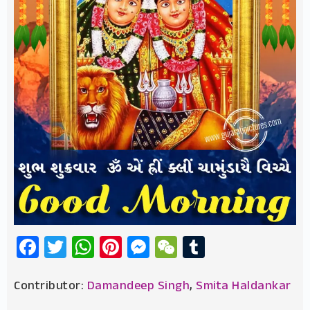
Facebook
Twitter
WhatsApp
Pinterest
Messenger
WeChat
Tumblr
Contributor:
Damandeep Singh
,
Smita Haldankar