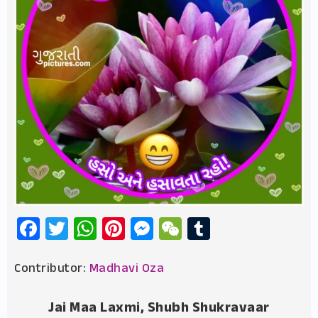
Facebook
Twitter
WhatsApp
Pinterest
Messenger
WeChat
Tumblr
Contributor:
Madhavi Oza
Jai Maa Laxmi, Shubh Shukravaar