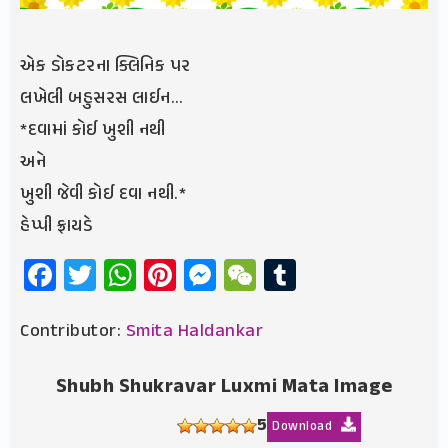
એક ડોકટરના ક્લિનિક પર
લખેલી બહુસરસ લાઈન…
*દવામાં કોઈ ખુશી નથી
અને
ખુશી જેવી કોઈ દવા નથી.*
હેપ્પી ફ્રાયડે
Facebook
Twitter
WhatsApp
Pinterest
Messenger
WeChat
Tumblr
Contributor:
Smita Haldankar
Shubh Shukravar Luxmi Mata Image
5
Download