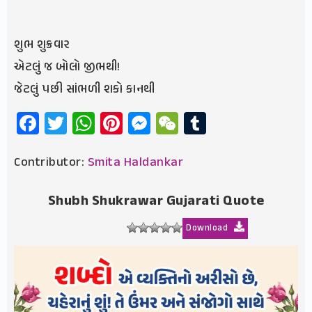
શુભ શુક્રવાર
એટલું જ બોલો જીભથી!
જેટલું પછી સાંભળી શકો કાનથી
Facebook
Twitter
WhatsApp
Pinterest
Messenger
WeChat
Tumblr
Contributor:
Smita Haldankar
Shubh Shukrawar Gujarati Quote
Download