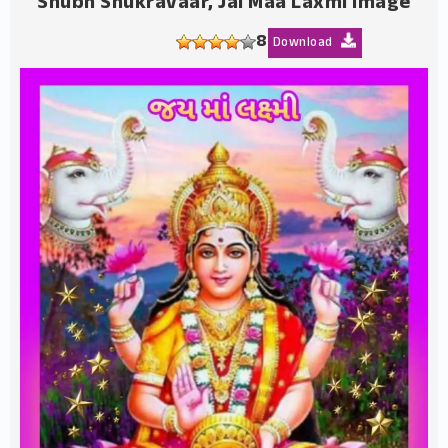
Shubh Shukravaar, Jai Maa Laxmi Image
8
Download