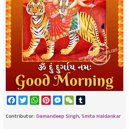
Facebook
Twitter
WhatsApp
Pinterest
Messenger
WeChat
Tumblr
Contributor:
Damandeep Singh
,
Smita Haldankar