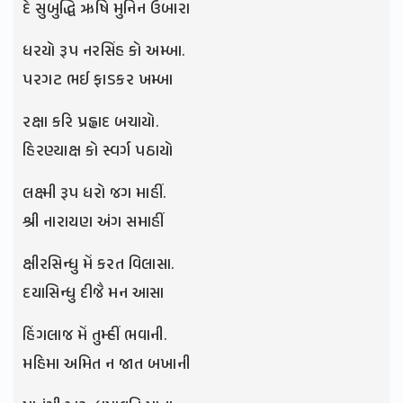
દે સુબુદ્ધિ ઋષિ મુનિન ઉબારા
ધરયો રૂપ નરસિંહ કો અમ્બા.
પરગટ ભઈ ફાડકર ખમ્બા
રક્ષા કરિ પ્રહ્લાદ બચાયો.
હિરણ્યાક્ષ કો સ્વર્ગ પઠાયો
લક્ષ્મી રૂપ ધરો જગ માહીં.
શ્રી નારાયણ અંગ સમાહીં
ક્ષીરસિન્ધુ મેં કરત વિલાસા.
દયાસિન્ધુ દીજૈ મન આસા
હિંગલાજ મેં તુમ્હીં ભવાની.
મહિમા અમિત ન જાત બખાની