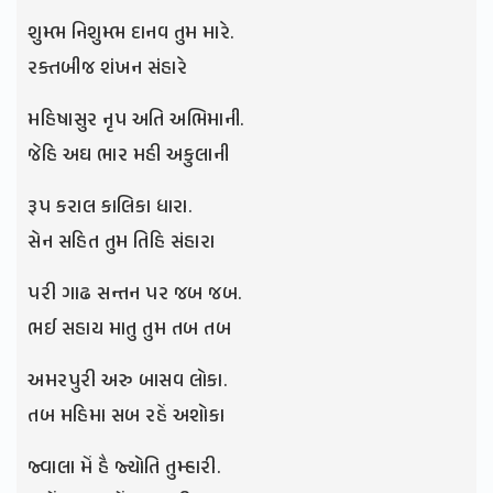
શુમ્ભ નિશુમ્ભ દાનવ તુમ મારે.
રક્તબીજ શંખન સંહારે
મહિષાસુર નૃપ અતિ અભિમાની.
જેહિ અઘ ભાર મહી અકુલાની
રૂપ કરાલ કાલિકા ધારા.
સેન સહિત તુમ તિહિ સંહારા
પરી ગાઢ સન્તન પર જબ જબ.
ભઈ સહાય માતુ તુમ તબ તબ
અમરપુરી અરુ બાસવ લોકા.
તબ મહિમા સબ રહેં અશોકા
જ્વાલા મેં હૈ જ્યોતિ તુમ્હારી.