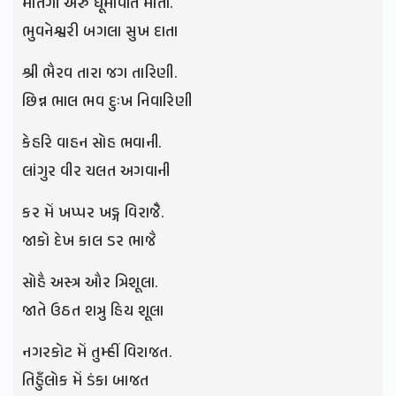
માતંગી અરુ ધૂમાવતિ માતા.
ભુવનેશ્વરી બગલા સુખ દાતા
શ્રી ભૈરવ તારા જગ તારિણી.
છિન્ન ભાલ ભવ દુઃખ નિવારિણી
કેહરિ વાહન સોહ ભવાની.
લાંગુર વીર ચલત અગવાની
કર મેં ખપ્પર ખડ્ગ વિરાજૈે.
જાકો દેખ કાલ ડર ભાજૈ
સોહૈ અસ્ત્ર ઔર ત્રિશૂલા.
જાતે ઉઠત શત્રુ હિય શૂલા
નગરકોટ મેં તુમ્હીં વિરાજત.
તિહુઁલોક મેં ડંકા બાજત