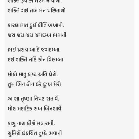
શક્તિ રૂપ કા મરમ ન પાયો.
શક્તિ ગઈ તબ મન પછિતાયો
શરણાગત હુઈ કીર્તિ બખાની.
જય જય જય જગદમ્બ ભવાની
ભઈ પ્રસન્ન આદિ જગદમ્બા.
દઈ શક્તિ નહિં કીન વિલમ્બા
મોકો માતુ કષ્ટ અતિ ઘેરો.
તુમ બિન કૌન હરૈ દુઃખ મેરો
આશા તૃષ્ણા નિપટ સતાવેં.
મોહ મદાદિક સબ બિનશાવેં
શત્રુ નાશ કીજૈ મહારાની.
સુમિરૌં ઇકચિત તુમ્હેં ભવાની