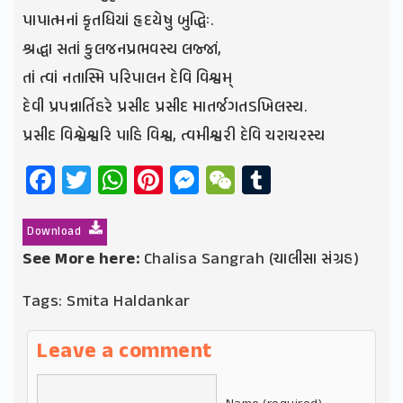
પાપાત્મનાં કૃતધિયાં હૃદયેષુ બુદ્ધિઃ.
શ્રદ્ધા સતાં કુલજનપ્રભવસ્ય લજ્જાં,
તાં ત્વાં નતાસ્મિ પરિપાલન દેવિ વિશ્વમ્‌
દેવી પ્રપન્નાર્તિહરે પ્રસીદ પ્રસીદ માતર્જગતઽખિલસ્ય.
પ્રસીદ વિશ્વેશ્વરિ પાહિ વિશ્વ, ત્વમીશ્વરી દેવિ ચરાચરસ્ય
Facebook
Twitter
WhatsApp
Pinterest
Messenger
WeChat
Tumblr
Download
See More here:
Chalisa Sangrah (ચાલીસા સંગ્રહ)
Tags:
Smita Haldankar
Leave a comment