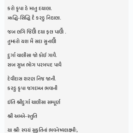
કરો કૃપા હે માતુ દયાલા.
ઋદ્ધિ-સિદ્ધિ દૈ કરહુ નિહાલા.
જબ લગિ જિઊઁ દયા ફલ પાઊઁ .
તુમ્હરો યશ મૈં સદા સુનાઊઁ
દુર્ગા ચાલીસા જો કોઈ ગાવૈ.
સબ સુખ ભોગ પરમપદ પાવૈ
દેવીદાસ શરણ નિજ જાની.
કરહુ કૃપા જગદમ્બ ભવાની
ઇતિ શ્રીદુર્ગા ચાલીસા સમ્પૂર્ણ
શ્રી અમ્બે-સ્તુતિ
યા શ્રીઃ સ્વયં સુકૃતિનાં ભવનેષ્વલક્ષ્મીઃ,