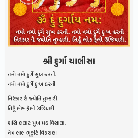
શ્રી દુર્ગા ચાલીસા
નમો નમો દુર્ગે સુખ કરની.
નમો નમો દુર્ગે દુઃખ હરની
નિરંકાર હૈ જ્યોતિ તુમ્હારી.
તિહૂઁ લોક ફૈલી ઉજિયારી
શશિ લલાટ મુખ મહાવિશાલા.
નેત્ર લાલ ભૃકુટિ વિકરાલા