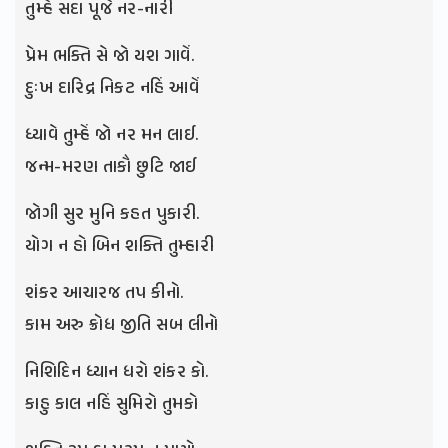
તુમ્હેં સદા પૂજેં નર-નારી
પ્રેમ ભક્તિ સે જો યશ ગાવેં.
દુઃખ દારિદ્ર નિકટ નહિં આવેં
ધ્યાવે તુમ્હેં જો નર મન લાઈ.
જન્મ-મરણ તાકૌ છુટિ જાઈ
જોગી સુર મુનિ કહત પુકારી.
યોગ ન હો બિન શક્તિ તુમ્હારી
શંકર આચારજ તપ કીનો.
કામ અરુ ક્રોધ જીતિ સબ લીનો
નિશિદિન ધ્યાન ધરો શંકર કો.
કાહુ કાલ નહિં સુમિરો તુમકો