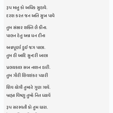
રૂપ માતુ કો અધિક સુહાવે.
દરશ કરત જન અતિ સુખ પાવે
તુમ સંસાર શક્તિ લૈ કીના.
પાલન હેતુ અન્ન ધન દીના
અન્નપૂર્ણા હુઈ જગ પાલા.
તુમ હી આદિ સુન્દરી બાલા
પ્રલયકાલ સબ નાશન હારી.
તુમ ગૌરી શિવશંકર પ્યારી
શિવ યોગી તુમ્હરે ગુણ ગાવેં.
બ્રહ્મા વિષ્ણુ તુમ્હેં નિત ધ્યાવેં
રૂપ સરસ્વતી કો તુમ ધારા.