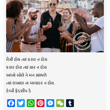
મૈત્રી હોય ત્યાં કરાર ન હોય
કરાર હોય ત્યાં યાર ન હોય
આંખો બોલે ને મન સાંભળે
ત્યાં લખાણ ના વ્યવહાર ન હોય.
હેપ્પી ફ્રેંડશીપ ડે
Facebook
Twitter
WhatsApp
Pinterest
Messenger
WeChat
Tumblr