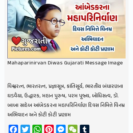
Mahaparinirvan Diwas Gujarati Message Image
વિશ્વરત્ન, ભારતરત્ન, પ્રજ્ઞાસૂત્ર, ક્રાંતિસૂર્ય, ભારતીય બંધારણના
ઘડવૈયા, ઉદ્ધારક, મહાન પુરુષ, પરમ પૂજ્ય, બોધિસત્વ, ડૉ.
બાબા સાહેબ આંબેડકરના મહાપરિનિર્વાણ દિવસ નિમિત્તે વિનમ્ર
અભિવાદન અને કોટી કોટી પ્રણામ
Facebook
Twitter
WhatsApp
Pinterest
Messenger
WeChat
Tumblr