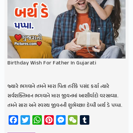
Birthday Wish For Father In Gujarati
જ્યારે ભગવાને તમને મારા પિતા તરીકે પસંદ કર્યા ત્યારે
સર્વશક્તિમાન ભગવાને મારા જીવનમાં આશીર્વાદો વરસાવ્યા.
તમને સારા અને સ્વસ્થ જીવનની શુભેચ્છા! હેપ્પી બર્થ ડે પપ્પા.
Facebook
Twitter
WhatsApp
Pinterest
Messenger
WeChat
Tumblr