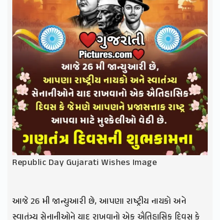
Republic Day Gujarati Wishes Image
આજે 26 મી જાન્યુઆરી છે, આપણા રાષ્ટ્રીય નાયકો અને
સ્વાતંત્ર્ય સેનાનીઓને યાદ રાખવાનો એક ઐતિહાસિક દિવસ કે