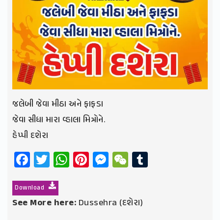
જલેબી જેવા મીઠા અને ફાફડા
જેવા સીધા મારા વ્હાલા મિત્રોને.
હેપ્પી દશેરા
Facebook
Twitter
WhatsApp
Pinterest
Messenger
WeChat
Tumblr
Download
See More here:
Dussehra (દશેરા)