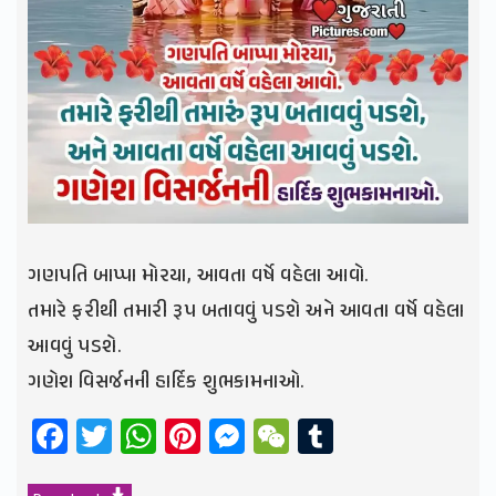
ગણપતિ બાપ્પા મોરયા, આવતા વર્ષે વહેલા આવો.
તમારે ફરીથી તમારી રૂપ બતાવવું પડશે અને આવતા વર્ષે વહેલા
આવવું પડશે.
ગણેશ વિસર્જનની હાર્દિક શુભકામનાઓ.
Facebook
Twitter
WhatsApp
Pinterest
Messenger
WeChat
Tumblr